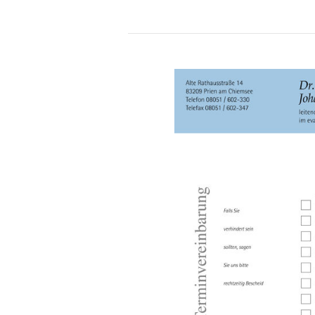
Attributbezeichnung
Att