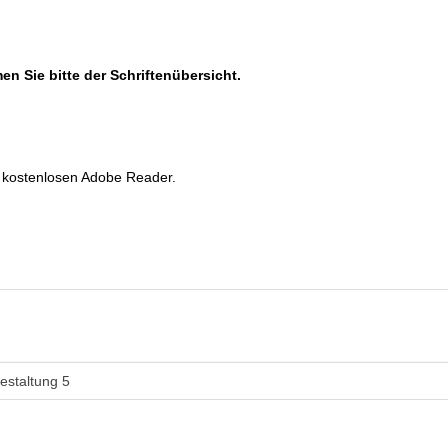
n Sie bitte der Schriftenübersicht.
n kostenlosen Adobe Reader.
estaltung 5