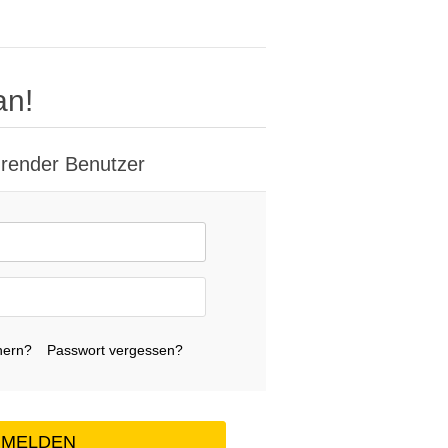
an!
render Benutzer
nern?
Passwort vergessen?