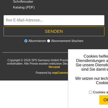
Schriftmuster
Katalog (PDF)
Abonnieren
Abonnement löschen
Cookies helfe
Dienstleistungen 
Copyright © 2026 SPS Germany GmbH Praxisbedarf Shop. Alle Rechte
vorbehalten.
Alle Preise wurden exklusive Steuer angegeben. Exklusive
Sie unsere Dienstl
Versand
sind Sie damit 
Powered by
nopCommerce
Wir setzen nur tec
Cookie
Cookies a
O